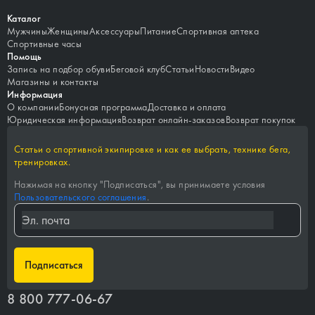
Каталог
Мужчины
Женщины
Аксессуары
Питание
Спортивная аптека
Спортивные часы
Помощь
Запись на подбор обуви
Беговой клуб
Статьи
Новости
Видео
Магазины и контакты
Информация
О компании
Бонусная программа
Доставка и оплата
Юридическая информация
Возврат онлайн-заказов
Возврат покупок
Статьи о спортивной экипировке и как ее выбрать, технике бега,
тренировках.
Нажимая на кнопку "
Подписаться
", вы принимаете условия
Пользовательского соглашения
.
Подписаться
8 800 777-06-67