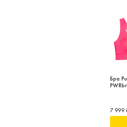
Бра P
PWRbr
7 999 