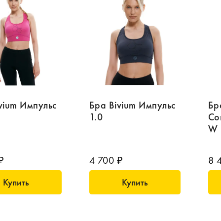
vium Импульс
Бра Bivium Импульс
Бр
1.0
Co
W
₽
4 700 ₽
8 
Купить
Купить