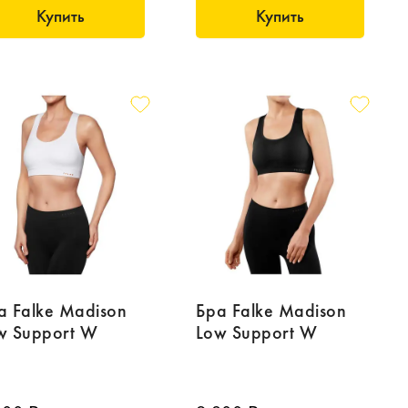
Купить
Купить
а Falke Madison
Бра Falke Madison
w Support W
Low Support W