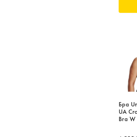
Бра U
UA Cro
Bra W