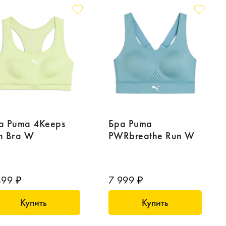
а Puma 4Keeps
Бра Puma
n Bra W
PWRbreathe Run W
499 ₽
7 999 ₽
Купить
Купить