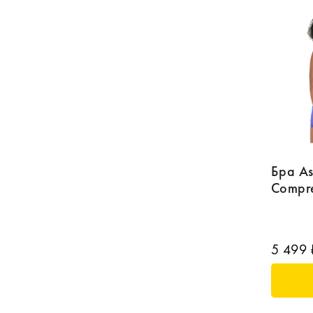
Бра As
Compre
5 499 