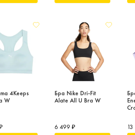
uma 4Keeps
Бра Nike Dri-Fit
Бр
ra W
Alate All U Bra W
Ene
Cr
₽
6 499 ₽
13