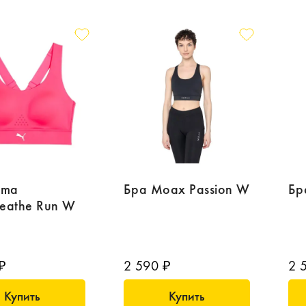
uma
Бра Moax Passion W
Бр
eathe Run W
₽
2 590 ₽
2 
Купить
Купить