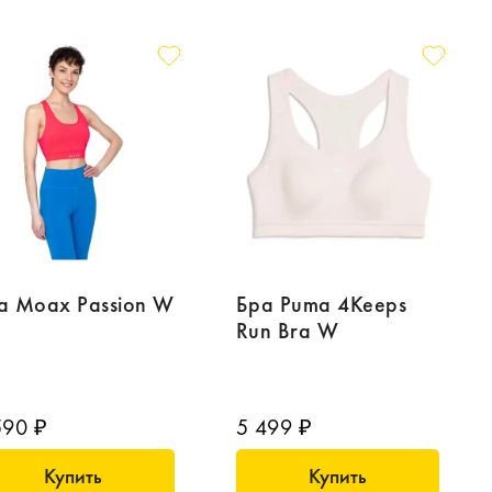
а Moax Passion W
Бра Puma 4Keeps
Run Bra W
590 ₽
5 499 ₽
Купить
Купить