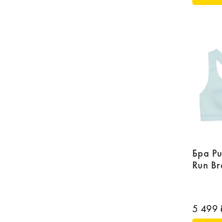
Бра P
Run B
5 499 