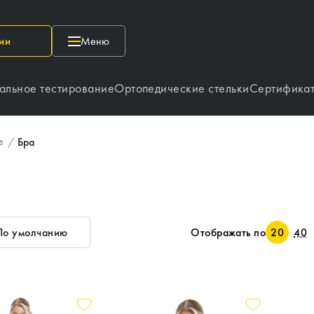
ии
Меню
альное тестирование
Ортопедические стельки
Сертифика
е
/
Бра
По умолчанию
Отображать по
20
40