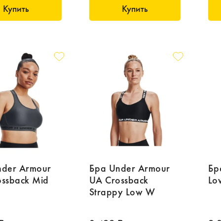
Купить
Купить
nder Armour
Бра Under Armour
Бр
ssback Mid
UA Crossback
Lo
Strappy Low W