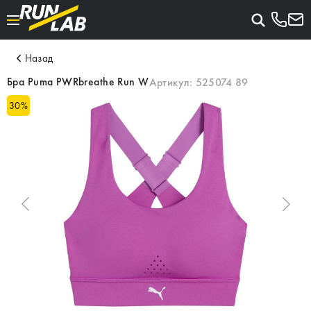
Назад
Бра Puma PWRbreathe Run W
Артикул:
525074 89
30
%