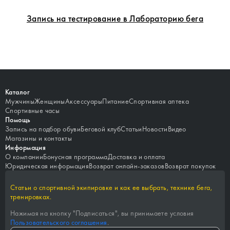
Запись на тестирование в Лабораторию бега
Каталог
Мужчины
Женщины
Аксессуары
Питание
Спортивная аптека
Спортивные часы
Помощь
Запись на подбор обуви
Беговой клуб
Статьи
Новости
Видео
Магазины и контакты
Информация
О компании
Бонусная программа
Доставка и оплата
Юридическая информация
Возврат онлайн-заказов
Возврат покупок
Статьи о спортивной экипировке и как ее выбрать, технике бега,
тренировках.
Нажимая на кнопку "
Подписаться
", вы принимаете условия
Пользовательского соглашения
.