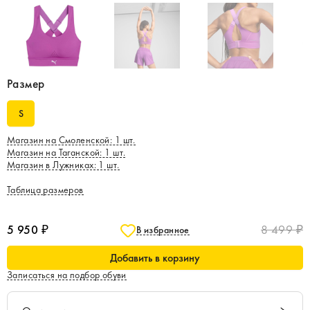
Размер
S
Магазин на Смоленской
:
1
шт.
Магазин на Таганской
:
1
шт.
Магазин в Лужниках
:
1
шт.
Таблица размеров
5 950 ₽
8 499 ₽
В избранное
Добавить в корзину
Записаться на подбор обуви