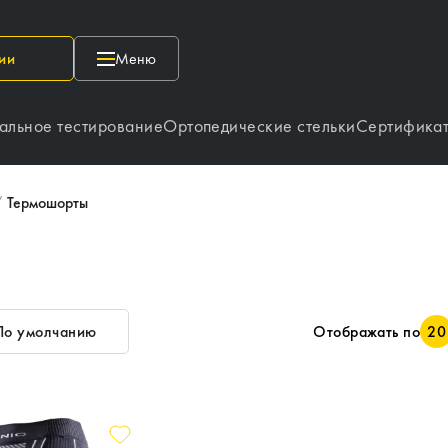
ии
Меню
альное тестирование
Ортопедические стельки
Сертифика
/
Термошорты
По умолчанию
Отображать по
20