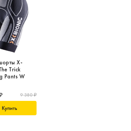
шорты X-
The Trick
g Pants W
₽
9 380 ₽
Купить