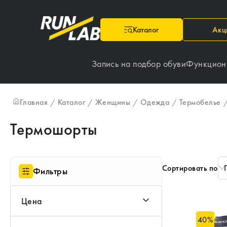
Каталог
Акц
Запись на подбор обуви
Функцион
Главная
Каталог
Женщины
Одежда
Термобелье
/
/
/
/
Термошорты
Сортировать по
Фильтры
Цена
40
%