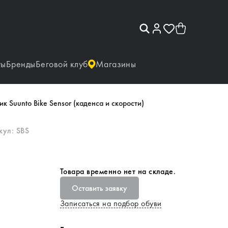
ты
Бренды
Беговой клуб
Магазины
к Suunto Bike Sensor (каденса и скорости)
кул:
SBS
Товара временно нет на складе.
Оставить заявку
Записаться на подбор обуви