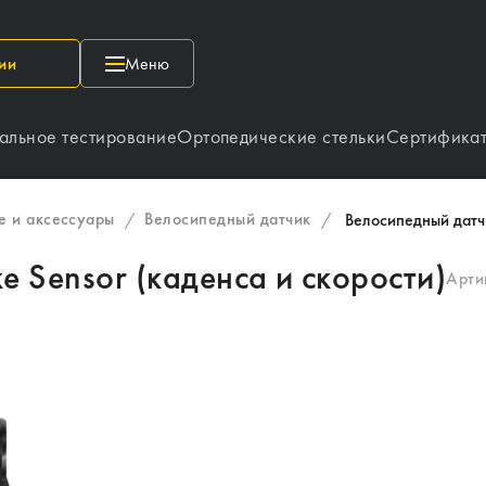
ии
Меню
альное тестирование
Ортопедические стельки
Сертифика
 и аксессуары
Велосипедный датчик
/
/
Велосипедный датчи
e Sensor (каденса и скорости)
Арти