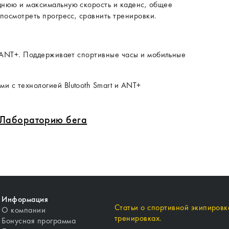
днюю и максимальную скорость и каденс, общее
посмотреть прогресс, сравнить тренировки.
и ANT+. Поддерживает спортивные часы и мобильные
 с технологией Blutooth Smart и ANT+
в Лабораторию бега
Информация
Статьи о спортивной экипировке
О компании
тренировках.
Бонусная программа