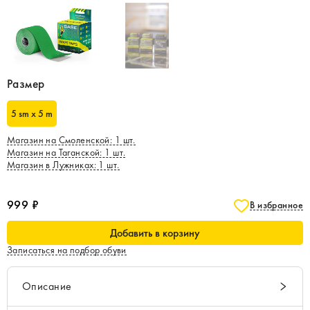
Размер
5 sm x 5 m
Магазин на Смоленской
:
1
шт.
Магазин на Таганской
:
1
шт.
Магазин в Лужниках
:
1
шт.
999 ₽
В избранное
Добавить в корзину
Записаться на подбор обуви
Описание