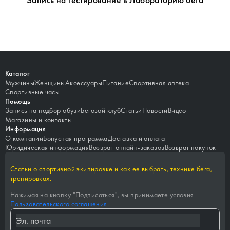
Каталог
Мужчины
Женщины
Аксессуары
Питание
Спортивная аптека
Спортивные часы
Помощь
Запись на подбор обуви
Беговой клуб
Статьи
Новости
Видео
Магазины и контакты
Информация
О компании
Бонусная программа
Доставка и оплата
Юридическая информация
Возврат онлайн-заказов
Возврат покупок
Статьи о спортивной экипировке и как ее выбрать, технике бега,
тренировках.
Нажимая на кнопку "
Подписаться
", вы принимаете условия
Пользовательского соглашения
.