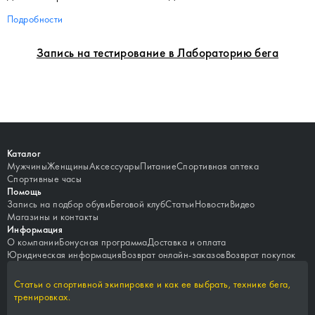
Подробности
Запись на тестирование в Лабораторию бега
Каталог
Мужчины
Женщины
Аксессуары
Питание
Спортивная аптека
Спортивные часы
Помощь
Запись на подбор обуви
Беговой клуб
Статьи
Новости
Видео
Магазины и контакты
Информация
О компании
Бонусная программа
Доставка и оплата
Юридическая информация
Возврат онлайн-заказов
Возврат покупок
Статьи о спортивной экипировке и как ее выбрать, технике бега,
тренировках.