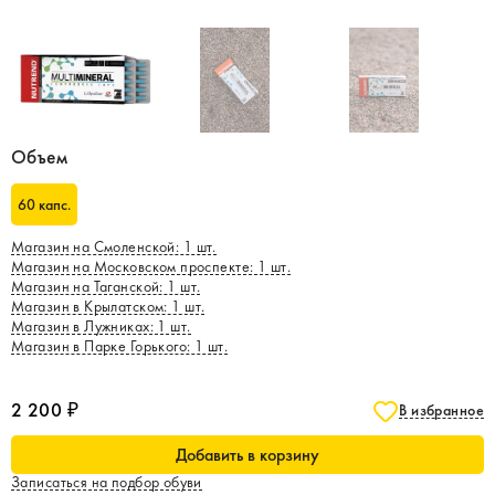
Объем
60 капс.
Магазин на Смоленской
:
1
шт.
Магазин на Московском проспекте
:
1
шт.
Магазин на Таганской
:
1
шт.
Магазин в Крылатском
:
1
шт.
Магазин в Лужниках
:
1
шт.
Магазин в Парке Горького
:
1
шт.
2 200 ₽
В избранное
Добавить в корзину
Записаться на подбор обуви