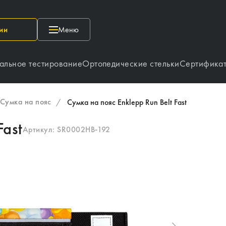
ии
Меню
альное тестирование
Ортопедические стельки
Сертифика
Сумка на пояс
/
Сумка на пояс Enklepp Run Belt Fast
Fast
Артикул:
SR0002HB-192