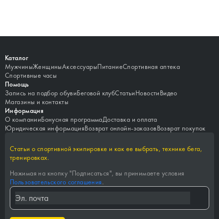
Каталог
Мужчины
Женщины
Аксессуары
Питание
Спортивная аптека
Спортивные часы
Помощь
Запись на подбор обуви
Беговой клуб
Статьи
Новости
Видео
Магазины и контакты
Информация
О компании
Бонусная программа
Доставка и оплата
Юридическая информация
Возврат онлайн-заказов
Возврат покупок
Статьи о спортивной экипировке и как ее выбрать, технике бега,
тренировках.
Нажимая на кнопку "
Подписаться
", вы принимаете условия
Пользовательского соглашения
.