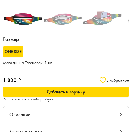
Размер
ONE SIZE
Магазин на Таганской
:
1
шт.
1 800 ₽
В избранное
Добавить в корзину
Записаться на подбор обуви
Описание
Характеристики