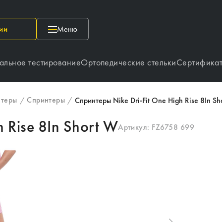
ии
Меню
альное тестирование
Ортопедические стельки
Сертифика
нтеры
Спринтеры
/
/
Спринтеры Nike Dri-Fit One High Rise 8In Sh
 Rise 8In Short W
Артикул:
FZ6758 699