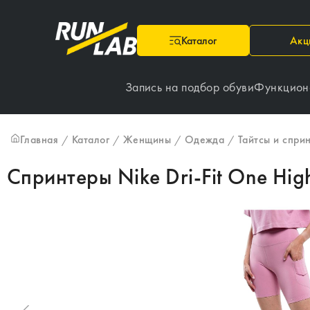
Каталог
Акц
Запись на подбор обуви
Функцион
Главная
Каталог
Женщины
Одежда
Тайтсы и спри
/
/
/
/
Спринтеры Nike Dri-Fit One High