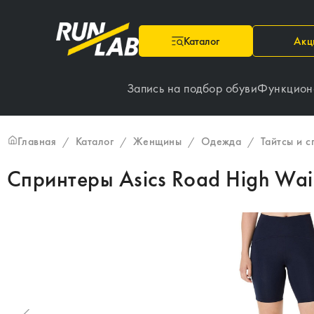
Каталог
Акц
Запись на подбор обуви
Функцион
Главная
Каталог
Женщины
Одежда
Тайтсы и 
/
/
/
/
Спринтеры Asics Road High Wai