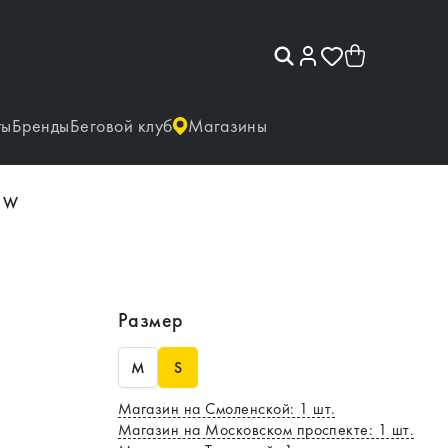
ты
Бренды
Беговой клуб
Магазины
n W
Размер
M
S
Магазин на Смоленской
:
1
шт.
Магазин на Московском проспекте
:
1
шт.