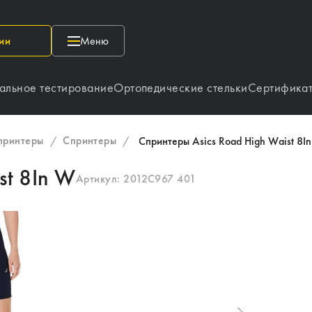
ии
Меню
альное тестирование
Ортопедические стельки
Сертифика
спринтеры
Спринтеры
/
/
Спринтеры Asics Road High Waist 8I
st 8In W
Артикул:
2012C967 401