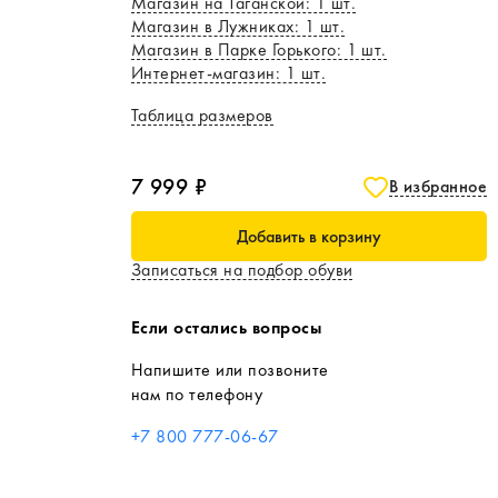
Магазин на Таганской
:
1
шт.
Магазин в Лужниках
:
1
шт.
Магазин в Парке Горького
:
1
шт.
Интернет-магазин
:
1
шт.
Таблица размеров
7 999 ₽
В избранное
Добавить в корзину
Записаться на подбор обуви
Если остались вопросы
Напишите или позвоните
нам по телефону
+7 800 777-06-67