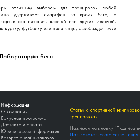
теры отличным выбором для тренировок любой
дежно удерживает смартфон во время бега, а
портивного питания, ключей или других мелочей.
ую куртку, футболку или полотенце, освобождая руки
в Лабораторию бега
Информация
Статьи о спортивной экипировке
О компании
тренировках.
Бонусная программа
Доставка и оплата
Нажимая на кнопку "
Подписать
Юридическая информация
Пользовательского соглашения
.
Возврат онлайн-заказов