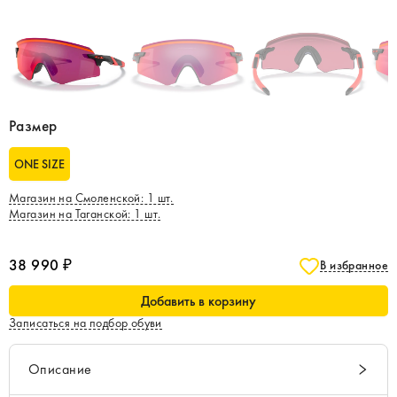
Размер
ONE SIZE
Магазин на Смоленской
:
1
шт.
Магазин на Таганской
:
1
шт.
38 990 ₽
В избранное
Добавить в корзину
Записаться на подбор обуви
Описание