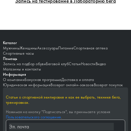
Запись на тестирование в Лабораторию бега
Каталог
Мужчины
Женщины
Аксессуары
Питание
Спортивная аптека
Спортивные часы
Помощь
Запись на подбор обуви
Беговой клуб
Статьи
Новости
Видео
Магазины и контакты
Информация
О компании
Бонусная программа
Доставка и оплата
Юридическая информация
Возврат онлайн-заказов
Возврат покупок
Статьи о спортивной экипировке и как ее выбрать, технике бега,
тренировках.
Нажимая на кнопку "
Подписаться
", вы принимаете условия
Пользовательского соглашения
.