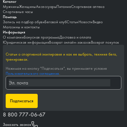
Каталог
Мужчины
Женщины
Аксессуары
Питание
Спортивная аптека
Спортивные часы
Помощь
Запись на подбор обуви
Беговой клуб
Статьи
Новости
Видео
Магазины и контакты
Информация
О компании
Бонусная программа
Доставка и оплата
Юридическая информация
Возврат онлайн-заказов
Возврат покупок
Статьи о спортивной экипировке и как ее выбрать, технике бега,
тренировках.
Нажимая на кнопку "
Подписаться
", вы принимаете условия
Пользовательского соглашения
.
Подписаться
8 800 777-06-67
Заказать звонок