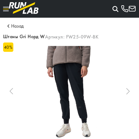
Назад
Штаны Gri Норд W
Артикул:
FW25-09W-BK
40
%