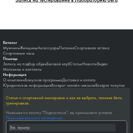
Каталог
Мужчины
Женщины
Аксессуары
Питание
Спортивная аптека
Спортивные часы
Помощь
Запись на подбор обуви
Беговой клуб
Статьи
Новости
Видео
Магазины и контакты
Информация
О компании
Бонусная программа
Доставка и оплата
Юридическая информация
Возврат онлайн-заказов
Возврат покупок
Статьи о спортивной экипировке и как ее выбрать, технике бега,
тренировках.
Нажимая на кнопку "
Подписаться
", вы принимаете условия
Пользовательского соглашения
.