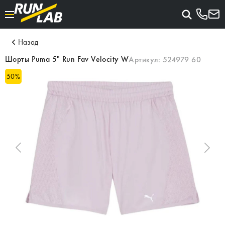
Назад
Шорты Puma 5" Run Fav Velocity W
Артикул:
524979 60
50
%