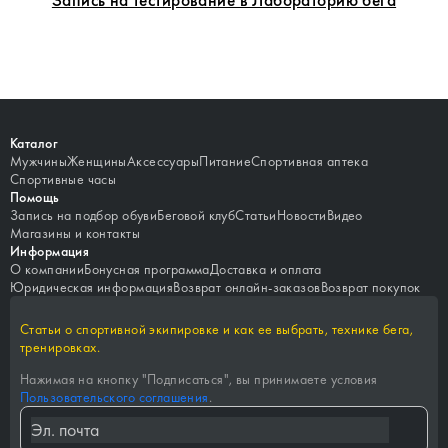
Каталог
Мужчины
Женщины
Аксессуары
Питание
Спортивная аптека
Спортивные часы
Помощь
Запись на подбор обуви
Беговой клуб
Статьи
Новости
Видео
Магазины и контакты
Информация
О компании
Бонусная программа
Доставка и оплата
Юридическая информация
Возврат онлайн-заказов
Возврат покупок
Статьи о спортивной экипировке и как ее выбрать, технике бега,
тренировках.
Нажимая на кнопку "
Подписаться
", вы принимаете условия
Пользовательского соглашения
.