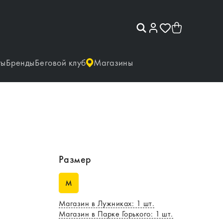
ты
Бренды
Беговой клуб
Магазины
Размер
M
Магазин в Лужниках
:
1
шт.
Магазин в Парке Горького
:
1
шт.