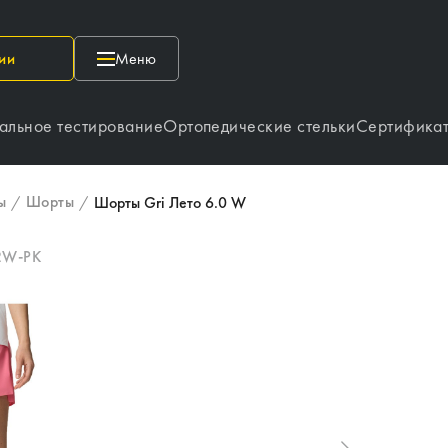
ии
Меню
альное тестирование
Ортопедические стельки
Сертифика
ы
Шорты
/
/
Шорты Gri Лето 6.0 W
2W-PK