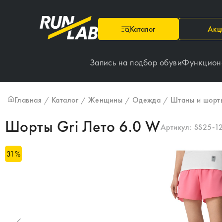
Каталог
Акц
Запись на подбор обуви
Функцион
Главная
Каталог
Женщины
Одежда
Штаны и шорт
/
/
/
/
Шорты Gri Лето 6.0 W
Артикул:
SS25-1
31
%