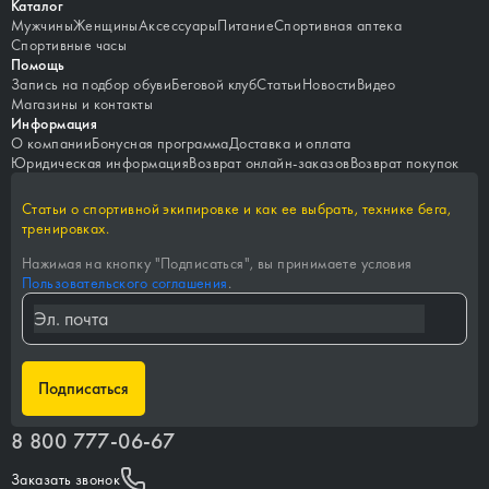
Каталог
Мужчины
Женщины
Аксессуары
Питание
Спортивная аптека
Спортивные часы
Помощь
Запись на подбор обуви
Беговой клуб
Статьи
Новости
Видео
Магазины и контакты
Информация
О компании
Бонусная программа
Доставка и оплата
Юридическая информация
Возврат онлайн-заказов
Возврат покупок
Статьи о спортивной экипировке и как ее выбрать, технике бега,
тренировках.
Нажимая на кнопку "
Подписаться
", вы принимаете условия
Пользовательского соглашения
.
Подписаться
8 800 777-06-67
Заказать звонок