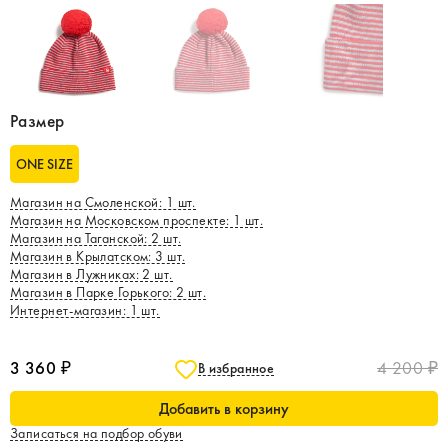
Размер
ONE SIZE
Магазин на Смоленской
:
1
шт.
Магазин на Московском проспекте
:
1
шт.
Магазин на Таганской
:
2
шт.
Магазин в Крылатском
:
3
шт.
Магазин в Лужниках
:
2
шт.
Магазин в Парке Горького
:
2
шт.
Интернет-магазин
:
1
шт.
3 360 ₽
4 200 ₽
В избранное
Добавить в корзину
Записаться на подбор обуви