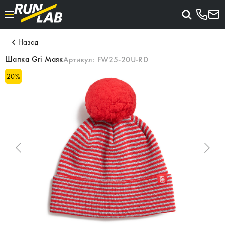
Назад
Шапка Gri Маяк
Артикул:
FW25-20U-RD
20
%