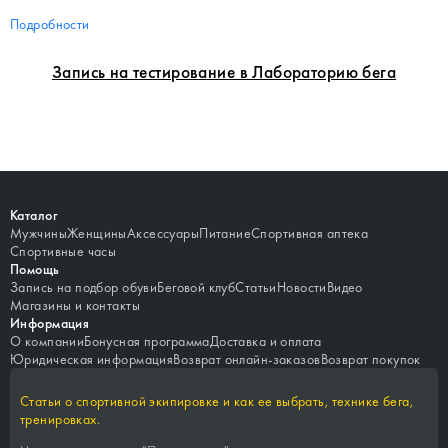
Подробности
Запись на тестирование в Лабораторию бега
Каталог
Мужчины
Женщины
Аксессуары
Питание
Спортивная аптека
Спортивные часы
Помощь
Запись на подбор обуви
Беговой клуб
Статьи
Новости
Видео
Магазины и контакты
Информация
О компании
Бонусная программа
Доставка и оплата
Юридическая информация
Возврат онлайн-заказов
Возврат покупок
Статьи о спортивной экипировке и как ее выбрать, технике бега,
тренировках.