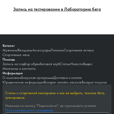
Запись на тестирование в Лабораторию бега
Каталог
Мужчины
Женщины
Аксессуары
Питание
Спортивная аптека
Спортивные часы
Помощь
Запись на подбор обуви
Беговой клуб
Статьи
Новости
Видео
Магазины и контакты
Информация
О компании
Бонусная программа
Доставка и оплата
Юридическая информация
Возврат онлайн-заказов
Возврат покупок
Статьи о спортивной экипировке и как ее выбрать, технике бега,
тренировках.
Нажимая на кнопку "
Подписаться
", вы принимаете условия
Пользовательского соглашения
.