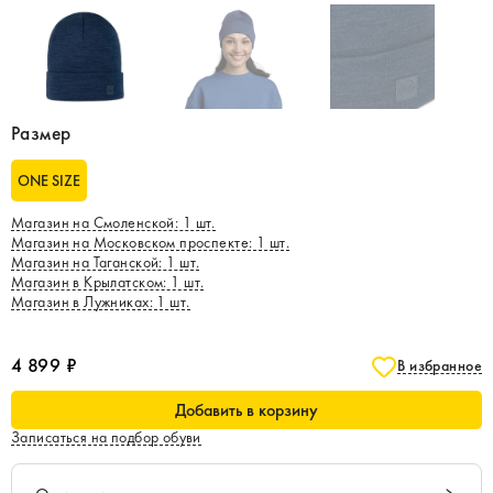
Размер
ONE SIZE
Магазин на Смоленской
:
1
шт.
Магазин на Московском проспекте
:
1
шт.
Магазин на Таганской
:
1
шт.
Магазин в Крылатском
:
1
шт.
Магазин в Лужниках
:
1
шт.
4 899 ₽
В избранное
Добавить в корзину
Записаться на подбор обуви