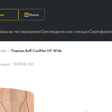
ии
Меню
альное тестирование
Ортопедические стельки
Сертифика
язка
/
Повязка Buff CoolNet UV Wide
тикул:
135908.210