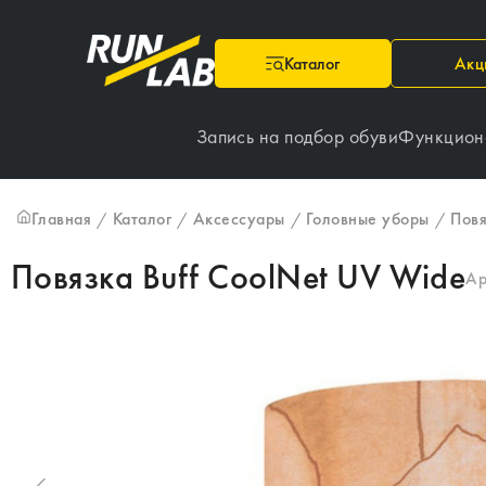
Каталог
Акц
Запись на подбор обуви
Функцион
Главная
Каталог
Аксессуары
Головные уборы
Пов
/
/
/
/
Повязка Buff CoolNet UV Wide
Ар