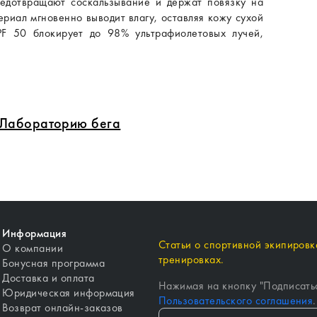
редотвращают соскальзывание и держат повязку на
риал мгновенно выводит влагу, оставляя кожу сухой
PF 50 блокирует до 98% ультрафиолетовых лучей,
в Лабораторию бега
Информация
Статьи о спортивной экипировке
О компании
тренировках.
Бонусная программа
Доставка и оплата
Нажимая на кнопку "
Подписать
Юридическая информация
Пользовательского соглашения
.
Возврат онлайн-заказов