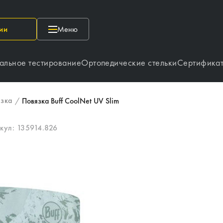
ии
Меню
альное тестирование
Ортопедические стельки
Сертифика
язка
/
Повязка Buff CoolNet UV Slim
кул:
135914.826