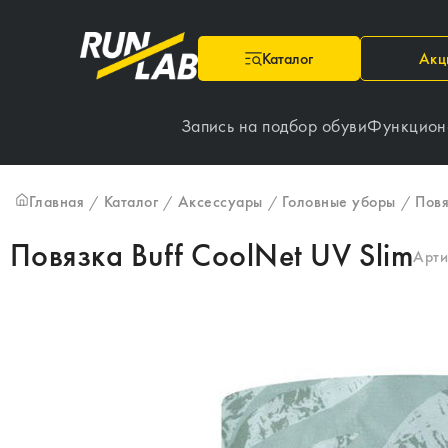
Каталог
Акц
Запись на подбор обуви
Функцион
Главная
Каталог
Аксессуары
Головные уборы
Пов
/
/
/
/
Повязка Buff CoolNet UV Slim
Арти