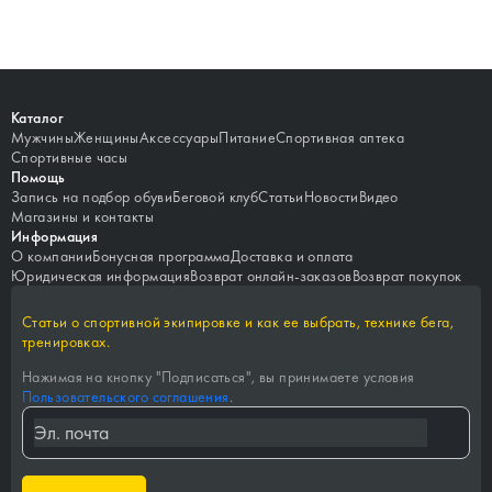
Каталог
Мужчины
Женщины
Аксессуары
Питание
Спортивная аптека
Спортивные часы
Помощь
Запись на подбор обуви
Беговой клуб
Статьи
Новости
Видео
Магазины и контакты
Информация
О компании
Бонусная программа
Доставка и оплата
Юридическая информация
Возврат онлайн-заказов
Возврат покупок
Статьи о спортивной экипировке и как ее выбрать, технике бега,
тренировках.
Нажимая на кнопку "
Подписаться
", вы принимаете условия
Пользовательского соглашения
.