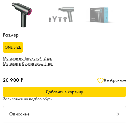
Размер
ONE SIZE
Магазин на Таганской
:
2
шт.
Магазин в Крылатском
:
1
шт.
20 900 ₽
В избранное
Добавить в корзину
Записаться на подбор обуви
Описание