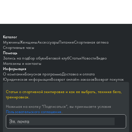
Каталог
Мужчины
Женщины
Аксессуары
Питание
Спортивная аптека
Спортивные часы
Помощь
Запись на подбор обуви
Беговой клуб
Статьи
Новости
Видео
Магазины и контакты
Информация
О компании
Бонусная программа
Доставка и оплата
Юридическая информация
Возврат онлайн-заказов
Возврат покупок
Статьи о спортивной экипировке и как ее выбрать, технике бега,
тренировках.
Нажимая на кнопку "
Подписаться
", вы принимаете условия
Пользовательского соглашения
.