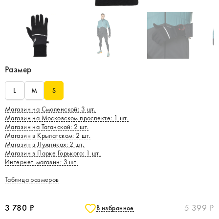
Размер
L
M
S
Магазин на Смоленской
:
3
шт.
Магазин на Московском проспекте
:
1
шт.
Магазин на Таганской
:
2
шт.
Магазин в Крылатском
:
2
шт.
Магазин в Лужниках
:
2
шт.
Магазин в Парке Горького
:
1
шт.
Интернет-магазин
:
3
шт.
Таблица размеров
3 780 ₽
5 399 ₽
В избранное