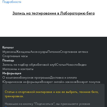
Подробности
Запись на тестирование в Лабораторию бега
Каталог
Мужчины
Женщины
Аксессуары
Питание
Спортивная аптека
Спортивные часы
Помощь
Запись на подбор обуви
Беговой клуб
Статьи
Новости
Видео
Магазины и контакты
Информация
О компании
Бонусная программа
Доставка и оплата
Юридическая информация
Возврат онлайн-заказов
Возврат покупок
Статьи о спортивной экипировке и как ее выбрать, технике бега,
тренировках.
Нажимая на кнопку "
Подписаться
", вы принимаете условия