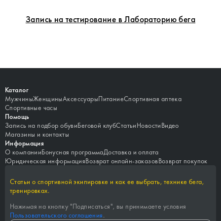
Запись на тестирование в Лабораторию бега
Каталог
Мужчины
Женщины
Аксессуары
Питание
Спортивная аптека
Спортивные часы
Помощь
Запись на подбор обуви
Беговой клуб
Статьи
Новости
Видео
Магазины и контакты
Информация
О компании
Бонусная программа
Доставка и оплата
Юридическая информация
Возврат онлайн-заказов
Возврат покупок
Статьи о спортивной экипировке и как ее выбрать, технике бега,
тренировках.
Нажимая на кнопку "
Подписаться
", вы принимаете условия
Пользовательского соглашения
.