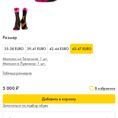
Размер
35-38 EURO
39-41 EURO
42-44 EURO
45-47 EURO
Магазин на Таганской
:
1
шт.
Магазин в Лужниках
:
1
шт.
Таблица размеров
5 000 ₽
В избранное
Добавить в корзину
Записаться на подбор обуви