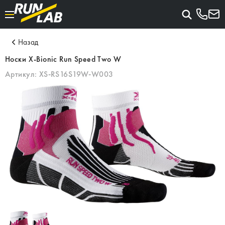
Назад
Носки X-Bionic Run Speed Two W
Артикул:
XS-RS16S19W-W003