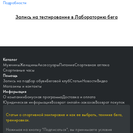
Подробности
Запись на тестирование в Лабораторию бега
Каталог
Мужчины
Женщины
Аксессуары
Питание
Спортивная аптека
Спортивные часы
Помощь
Запись на подбор обуви
Беговой клуб
Статьи
Новости
Видео
Магазины и контакты
Информация
О компании
Бонусная программа
Доставка и оплата
Юридическая информация
Возврат онлайн-заказов
Возврат покупок
Статьи о спортивной экипировке и как ее выбрать, технике бега,
тренировках.
Нажимая на кнопку "
Подписаться
", вы принимаете условия