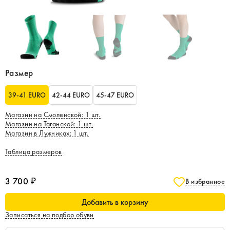
Размер
39-41 EURO
42-44 EURO
45-47 EURO
Магазин на Смоленской
:
1
шт.
Магазин на Таганской
:
1
шт.
Магазин в Лужниках
:
1
шт.
Таблица размеров
3 700 ₽
В избранное
Добавить в корзину
Записаться на подбор обуви