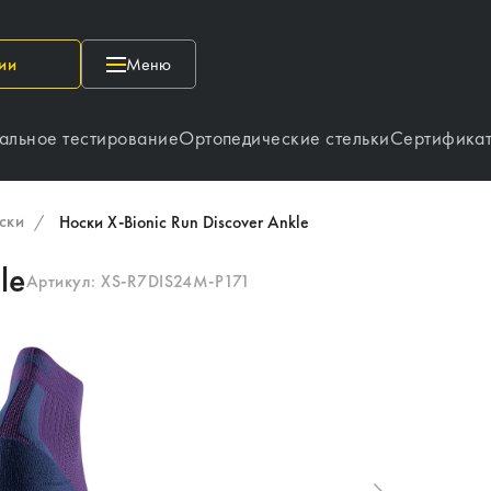
ии
Меню
альное тестирование
Ортопедические стельки
Сертифика
ски
/
Носки X-Bionic Run Discover Ankle
le
Артикул:
XS-R7DIS24M-P171