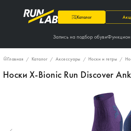
Каталог
Акц
Запись на подбор обуви
Функцион
Главная
Каталог
Аксессуары
Носки и гетры
Но
/
/
/
/
Носки X-Bionic Run Discover Ank