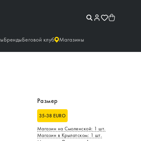
ты
Бренды
Беговой клуб
Магазины
Размер
35-38 EURO
Магазин на Смоленской
:
1
шт.
Магазин в Крылатском
:
1
шт.