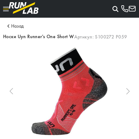
Назад
Носки Uyn Runner's One Short W
Артикул:
S100272 P059