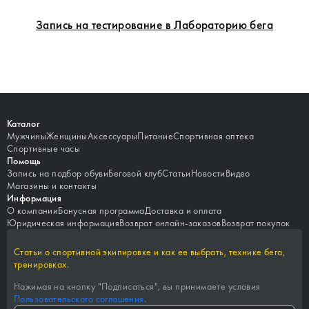
Запись на тестирование в Лабораторию бега
Каталог
Мужчины
Женщины
Аксессуары
Питание
Спортивная аптека
Спортивные часы
Помощь
Запись на подбор обуви
Беговой клуб
Статьи
Новости
Видео
Магазины и контакты
Информация
О компании
Бонусная программа
Доставка и оплата
Юридическая информация
Возврат онлайн-заказов
Возврат покупок
Статьи о спортивной экипировке и как ее выбрать, технике бега,
тренировках.
Нажимая на кнопку "
Подписаться
", вы принимаете условия
Пользовательского соглашения
.