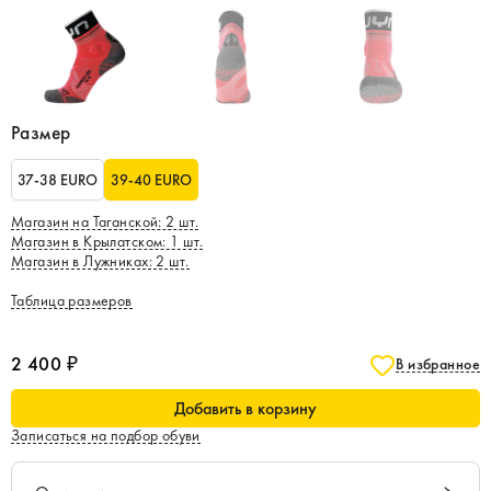
Размер
37-38 EURO
39-40 EURO
Магазин на Таганской
:
2
шт.
Магазин в Крылатском
:
1
шт.
Магазин в Лужниках
:
2
шт.
Таблица размеров
2 400 ₽
В избранное
Добавить в корзину
Записаться на подбор обуви