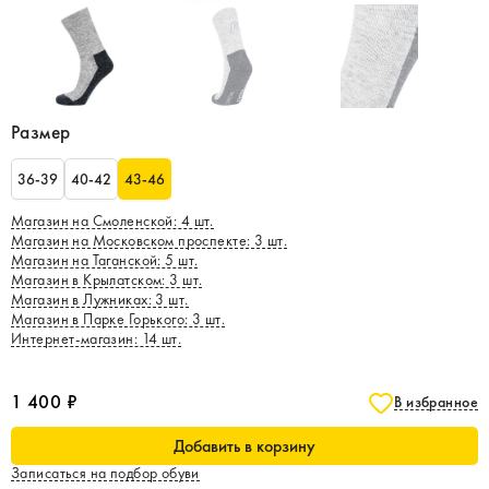
Размер
36-39
40-42
43-46
Магазин на Смоленской
:
4
шт.
Магазин на Московском проспекте
:
3
шт.
Магазин на Таганской
:
5
шт.
Магазин в Крылатском
:
3
шт.
Магазин в Лужниках
:
3
шт.
Магазин в Парке Горького
:
3
шт.
Интернет-магазин
:
14
шт.
1 400 ₽
В избранное
Добавить в корзину
Записаться на подбор обуви