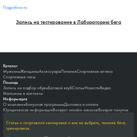
Подробности
Запись на тестирование в Лабораторию бега
Каталог
Мужчины
Женщины
Аксессуары
Питание
Спортивная аптека
Спортивные часы
Помощь
Запись на подбор обуви
Беговой клуб
Статьи
Новости
Видео
Магазины и контакты
Информация
О компании
Бонусная программа
Доставка и оплата
Юридическая информация
Возврат онлайн-заказов
Возврат покупок
Статьи о спортивной экипировке и как ее выбрать, технике бега,
тренировках.