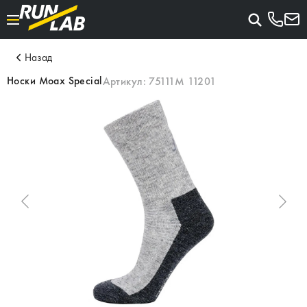
Назад
Носки Moax Special
Артикул:
75111M 11201