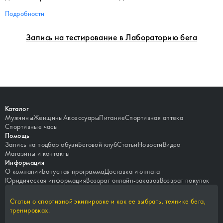
Подробности
Запись на тестирование в Лабораторию бега
Каталог
Мужчины
Женщины
Аксессуары
Питание
Спортивная аптека
Спортивные часы
Помощь
Запись на подбор обуви
Беговой клуб
Статьи
Новости
Видео
Магазины и контакты
Информация
О компании
Бонусная программа
Доставка и оплата
Юридическая информация
Возврат онлайн-заказов
Возврат покупок
Статьи о спортивной экипировке и как ее выбрать, технике бега,
тренировках.