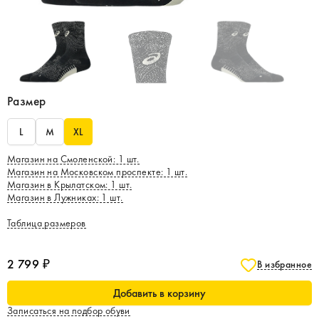
Размер
L
M
XL
Магазин на Смоленской
:
1
шт.
Магазин на Московском проспекте
:
1
шт.
Магазин в Крылатском
:
1
шт.
Магазин в Лужниках
:
1
шт.
Таблица размеров
2 799 ₽
В избранное
Добавить в корзину
Записаться на подбор обуви