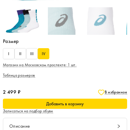
Размер
I
II
III
IV
Магазин на Московском проспекте
:
1
шт.
Таблица размеров
2 499 ₽
В избранное
Добавить в корзину
Записаться на подбор обуви
Описание