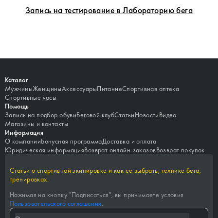
Запись на тестирование в Лабораторию бега
Каталог
Мужчины
Женщины
Аксессуары
Питание
Спортивная аптека
Спортивные часы
Помощь
Запись на подбор обуви
Беговой клуб
Статьи
Новости
Видео
Магазины и контакты
Информация
О компании
Бонусная программа
Доставка и оплата
Юридическая информация
Возврат онлайн-заказов
Возврат покупок
Статьи о спортивной экипировке и как ее выбрать, технике бега,
тренировках.
Нажимая на кнопку "
Подписаться
", вы принимаете условия
Пользовательского соглашения
.