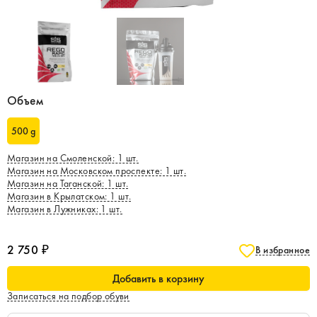
Объем
500 g
Магазин на Смоленской
:
1
шт.
Магазин на Московском проспекте
:
1
шт.
Магазин на Таганской
:
1
шт.
Магазин в Крылатском
:
1
шт.
Магазин в Лужниках
:
1
шт.
2 750 ₽
В избранное
Добавить в корзину
Записаться на подбор обуви