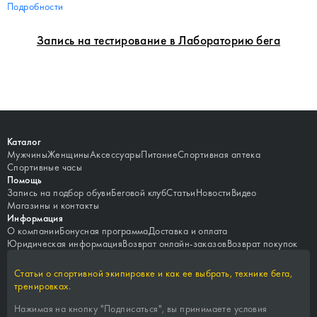
Подробности
Запись на тестирование в Лабораторию бега
Каталог
Мужчины
Женщины
Аксессуары
Питание
Спортивная аптека
Спортивные часы
Помощь
Запись на подбор обуви
Беговой клуб
Статьи
Новости
Видео
Магазины и контакты
Информация
О компании
Бонусная программа
Доставка и оплата
Юридическая информация
Возврат онлайн-заказов
Возврат покупок
Статьи о спортивной экипировке и как ее выбрать, технике бега,
тренировках.
Нажимая на кнопку "
Подписаться
", вы принимаете условия