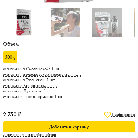
Объем
500 g
Магазин на Смоленской
:
1
шт.
Магазин на Московском проспекте
:
1
шт.
Магазин на Таганской
:
1
шт.
Магазин в Крылатском
:
1
шт.
Магазин в Лужниках
:
1
шт.
Магазин в Парке Горького
:
1
шт.
2 750 ₽
В избранное
Добавить в корзину
Записаться на подбор обуви