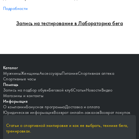
Подробности
Запись на тестирование в Лабораторию бега
Каталог
Мужчины
Женщины
Аксессуары
Питание
Спортивная аптека
Спортивные часы
Помощь
Запись на подбор обуви
Беговой клуб
Статьи
Новости
Видео
Магазины и контакты
Информация
О компании
Бонусная программа
Доставка и оплата
Юридическая информация
Возврат онлайн-заказов
Возврат покупок
Статьи о спортивной экипировке и как ее выбрать, технике бега,
тренировках.