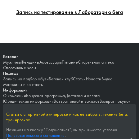
Запись на тестирование в Лабораторию бега
Каталог
Мужчины
Женщины
Аксессуары
Питание
Спортивная аптека
Спортивные часы
Помощь
Запись на подбор обуви
Беговой клуб
Статьи
Новости
Видео
Магазины и контакты
Информация
О компании
Бонусная программа
Доставка и оплата
Юридическая информация
Возврат онлайн-заказов
Возврат покупок
Статьи о спортивной экипировке и как ее выбрать, технике бега,
тренировках.
Нажимая на кнопку "
Подписаться
", вы принимаете условия
Пользовательского соглашения
.