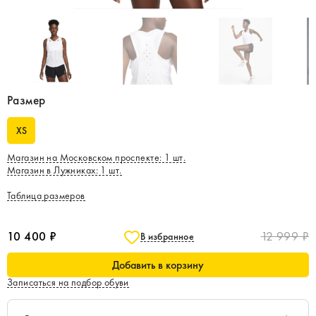
Размер
XS
Магазин на Московском проспекте
:
1
шт.
Магазин в Лужниках
:
1
шт.
Таблица размеров
10 400 ₽
12 999 ₽
В избранное
Добавить в корзину
Записаться на подбор обуви