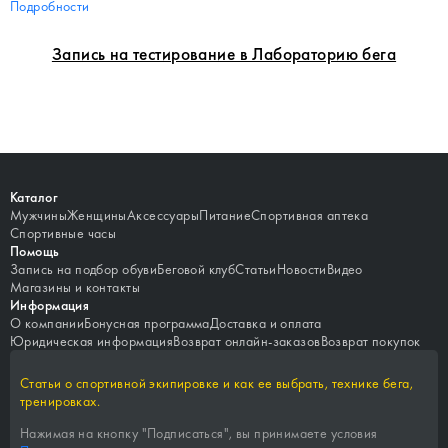
Подробности
Запись на тестирование в Лабораторию бега
Каталог
Мужчины
Женщины
Аксессуары
Питание
Спортивная аптека
Спортивные часы
Помощь
Запись на подбор обуви
Беговой клуб
Статьи
Новости
Видео
Магазины и контакты
Информация
О компании
Бонусная программа
Доставка и оплата
Юридическая информация
Возврат онлайн-заказов
Возврат покупок
Статьи о спортивной экипировке и как ее выбрать, технике бега,
тренировках.
Нажимая на кнопку "
Подписаться
", вы принимаете условия