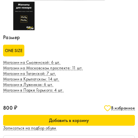
Размер
ONE SIZE
Магазин на Смоленской
:
6
шт.
Магазин на Московском проспекте
:
11
шт.
Магазин на Таганской
:
7
шт.
Магазин в Крылатском
:
14
шт.
Магазин в Лужниках
:
6
шт.
Магазин в Парке Горького
:
4
шт.
800 ₽
В избранное
Добавить в корзину
Записаться на подбор обуви