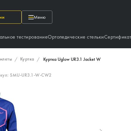
ии
Меню
альное тестирование
Ортопедические стельки
Сертифика
жилеты
Куртка
/
/
Куртка Uglow UR3.1 Jacket W
икул:
SMU-UR3.1-W-CW2