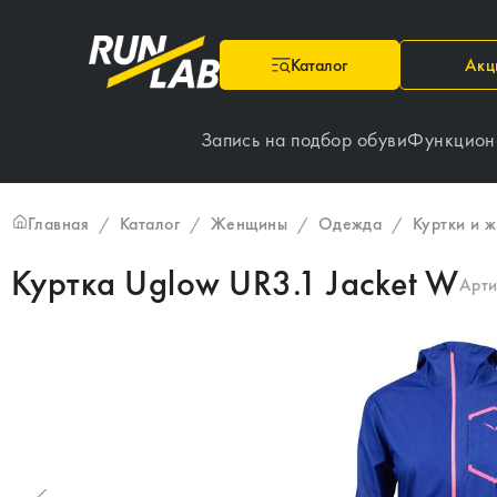
Каталог
Акц
Запись на подбор обуви
Функцион
Главная
Каталог
Женщины
Одежда
Куртки и 
/
/
/
/
Куртка Uglow UR3.1 Jacket W
Арт