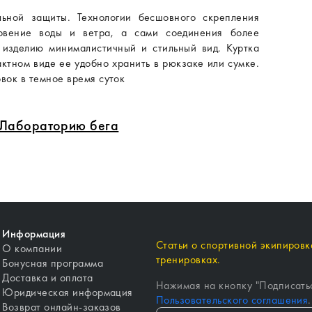
ьной защиты. Технологии бесшовного скрепления
икновение воды и ветра, а сами соединения более
 изделию минималистичный и стильный вид. Куртка
актном виде ее удобно хранить в рюкзаке или сумке.
ок в темное время суток
в Лабораторию бега
Информация
Статьи о спортивной экипировке
О компании
тренировках.
Бонусная программа
Доставка и оплата
Нажимая на кнопку "
Подписать
Юридическая информация
Пользовательского соглашения
.
Возврат онлайн-заказов