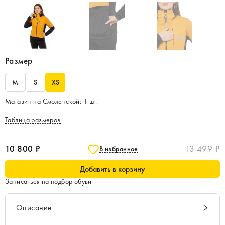
Размер
M
S
XS
Магазин на Смоленской
:
1
шт.
Таблица размеров
10 800 ₽
13 499 ₽
В избранное
Добавить в корзину
Записаться на подбор обуви
Описание