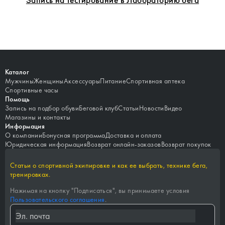
Каталог
Мужчины
Женщины
Аксессуары
Питание
Спортивная аптека
Спортивные часы
Помощь
Запись на подбор обуви
Беговой клуб
Статьи
Новости
Видео
Магазины и контакты
Информация
О компании
Бонусная программа
Доставка и оплата
Юридическая информация
Возврат онлайн-заказов
Возврат покупок
Статьи о спортивной экипировке и как ее выбрать, технике бега,
тренировках.
Нажимая на кнопку "
Подписаться
", вы принимаете условия
Пользовательского соглашения
.