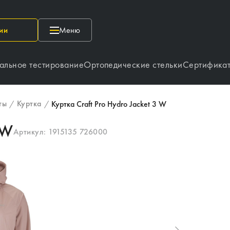
ии
Меню
альное тестирование
Ортопедические стельки
Сертифика
ты
Куртка
/
/
Куртка Craft Pro Hydro Jacket 3 W
 W
Артикул:
1915135 726000