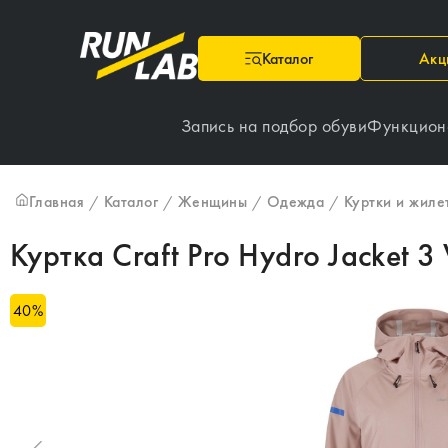
Каталог
Акц
Запись на подбор обуви
Функцион
Главная
Каталог
Женщины
Одежда
Куртки и жиле
/
/
/
/
Куртка Craft Pro Hydro Jacket 3
40
%