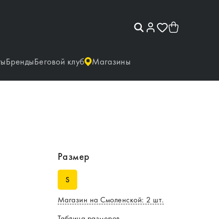
ты
Бренды
Беговой клуб
Магазины
Размер
S
Магазин на Смоленской
:
2
шт.
Таблица размеров