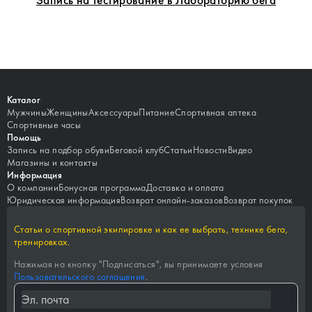
Каталог
Мужчины
Женщины
Аксессуары
Питание
Спортивная аптека
Спортивные часы
Помощь
Запись на подбор обуви
Беговой клуб
Статьи
Новости
Видео
Магазины и контакты
Информация
О компании
Бонусная программа
Доставка и оплата
Юридическая информация
Возврат онлайн-заказов
Возврат покупок
Статьи о спортивной экипировке и как ее выбрать, технике бега,
тренировках.
Нажимая на кнопку "
Подписаться
", вы принимаете условия
Пользовательского соглашения
.