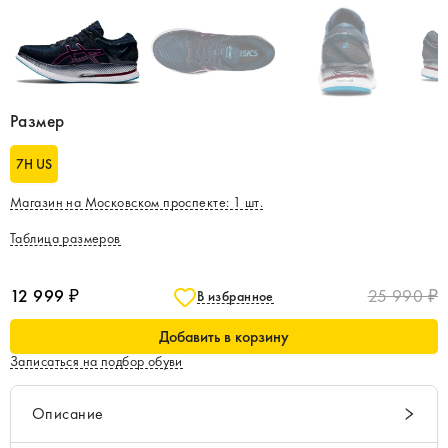
Размер
7H US
Магазин на Московском проспекте
:
1
шт.
Таблица размеров
12 999 ₽
25 990 ₽
В избранное
Добавить в корзину
Записаться на подбор обуви
Описание