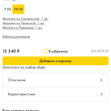
7 US
7H US
Магазин на Смоленской
:
1
шт.
Магазин на Таганской
:
1
шт.
Магазин в Лужниках
:
1
шт.
Таблица размеров
12 540 ₽
20 899 ₽
В избранное
Добавить в корзину
Записаться на подбор обуви
Описание
Характеристики
Если остались вопросы