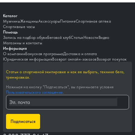
Каталог
Мужчины
Женщины
Аксессуары
Питание
Спортивная аптека
Спортивные часы
Помощь
Запись на подбор обуви
Беговой клуб
Статьи
Новости
Видео
Магазины и контакты
Информация
О компании
Бонусная программа
Доставка и оплата
Юридическая информация
Возврат онлайн-заказов
Возврат покупок
Статьи о спортивной экипировке и как ее выбрать, технике бега,
тренировках.
Нажимая на кнопку "
Подписаться
", вы принимаете условия
Пользовательского соглашения
.
Подписаться