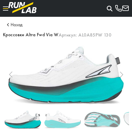
Назад
Кроссовки Altra Fwd Via W
Артикул:
AL0A85PW 130