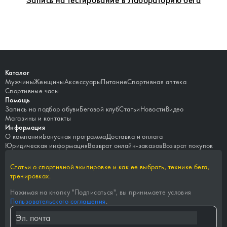
Каталог
Мужчины
Женщины
Аксессуары
Питание
Спортивная аптека
Спортивные часы
Помощь
Запись на подбор обуви
Беговой клуб
Статьи
Новости
Видео
Магазины и контакты
Информация
О компании
Бонусная программа
Доставка и оплата
Юридическая информация
Возврат онлайн-заказов
Возврат покупок
Статьи о спортивной экипировке и как ее выбрать, технике бега,
тренировках.
Нажимая на кнопку "
Подписаться
", вы принимаете условия
Пользовательского соглашения
.