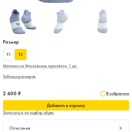
Размер
T1
T3
Магазин на Московском проспекте
:
1
шт.
Таблица размеров
2 600 ₽
В избранное
Добавить в корзину
Записаться на подбор обуви
Описание