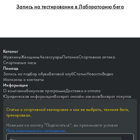
Запись на тестирование в Лабораторию бега
Каталог
Мужчины
Женщины
Аксессуары
Питание
Спортивная аптека
Спортивные часы
Помощь
Запись на подбор обуви
Беговой клуб
Статьи
Новости
Видео
Магазины и контакты
Информация
О компании
Бонусная программа
Доставка и оплата
Юридическая информация
Возврат онлайн-заказов
Возврат покупок
Статьи о спортивной экипировке и как ее выбрать, технике бега,
тренировках.
Нажимая на кнопку "
Подписаться
", вы принимаете условия
Пользовательского соглашения
.