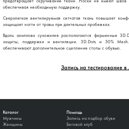
предотвращает скручивание ткани. Носки не имеют швов и
обеспечивая необходимую поддержку.
Сверхлегкая вентилируемая сетчатая ткань повышает комф
защищает ногти от травм при длительных пробежках.
Вдоль ахиллова сухожилия располагаются фирменные 3D.Do
защиты, поддержки и вентиляции. 3D.Dots и 50% Mesh
обеспечивают дополнительное сцепление стопы с обувью.
Запись на тестирование 
Каталог
Помощь
Мужчины
Запись на подбор обуви
Женщины
Беговой клуб