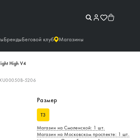
ты
Бренды
Беговой клуб
Магазины
ight High V4
XU00050B-5206
Размер
T3
Магазин на Смоленской
:
1
шт.
Магазин на Московском проспекте
:
1
шт.