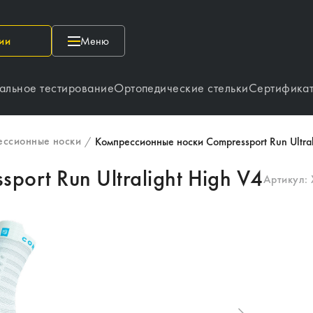
ии
Меню
альное тестирование
Ортопедические стельки
Сертифика
ессионные носки
/
Компрессионные носки Compressport Run Ultral
ort Run Ultralight High V4
Артикул: