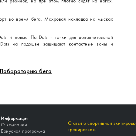
ли резинок, но при этом плотно сидят на ногах,
орт во время бега. Махровая накладка на мысках
ts и новые Flat.Dots - точки для дополнительной
.Dots на подошве защищают контактные зоны и
в Лабораторию бега
Информация
Статьи о спортивной экипировке
О компании
тренировках.
Бонусная программа