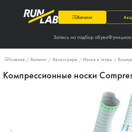
Каталог
Акц
Запись на подбор обуви
Функцион
Главная
Каталог
Аксессуары
Носки и гетры
Компр
/
/
/
/
Компрессионные носки Compressp