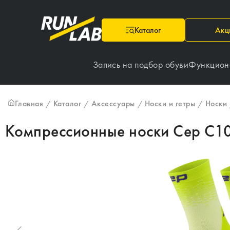
Каталог
Акц
Запись на подбор обуви
Функцион
Главная
Каталог
Аксессуары
Носки и гетры
Носки
/
/
/
/
Компрессионные носки Cep C1