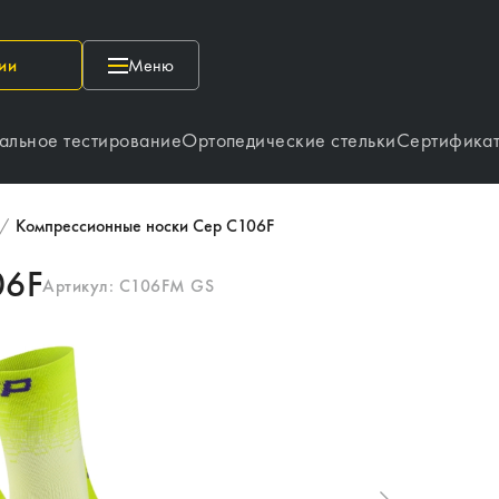
ии
Меню
альное тестирование
Ортопедические стельки
Сертифика
/
Компрессионные носки Cep C106F
06F
Артикул:
C106FM GS