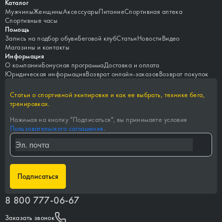
Каталог
Мужчины
Женщины
Аксессуары
Питание
Спортивная аптека
Спортивные часы
Помощь
Запись на подбор обуви
Беговой клуб
Статьи
Новости
Видео
Магазины и контакты
Информация
О компании
Бонусная программа
Доставка и оплата
Юридическая информация
Возврат онлайн-заказов
Возврат покупок
Статьи о спортивной экипировке и как ее выбрать, технике бега,
тренировках.
Нажимая на кнопку "
Подписаться
", вы принимаете условия
Пользовательского соглашения
.
Подписаться
8 800 777-06-67
Заказать звонок