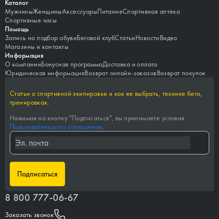
Каталог
Мужчины
Женщины
Аксессуары
Питание
Спортивная аптека
Спортивные часы
Помощь
Запись на подбор обуви
Беговой клуб
Статьи
Новости
Видео
Магазины и контакты
Информация
О компании
Бонусная программа
Доставка и оплата
Юридическая информация
Возврат онлайн-заказов
Возврат покупок
Статьи о спортивной экипировке и как ее выбрать, технике бега,
тренировках.
Нажимая на кнопку "
Подписаться
", вы принимаете условия
Пользовательского соглашения
.
Подписаться
8 800 777-06-67
Заказать звонок