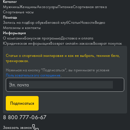
Каталог
Мужчины
Женщины
Аксессуары
Питание
Спортивная аптека
Спортивные часы
Помощь
Запись на подбор обуви
Беговой клуб
Статьи
Новости
Видео
Магазины и контакты
Информация
О компании
Бонусная программа
Доставка и оплата
Юридическая информация
Возврат онлайн-заказов
Возврат покупок
Статьи о спортивной экипировке и как ее выбрать, технике бега,
тренировках.
Нажимая на кнопку "
Подписаться
", вы принимаете условия
Пользовательского соглашения
.
Подписаться
8 800 777-06-67
Заказать звонок